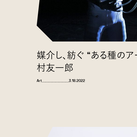
媒介し、紡ぐ “ある種のアー
村友一郎
Art
＿＿＿＿＿＿＿＿
3.18.2022