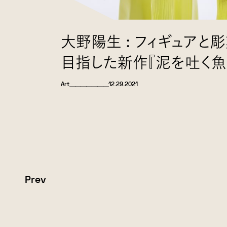
大野陽生 : フィギュアと
目指した新作『泥を吐く魚
Art
＿＿＿＿＿＿＿
12.29.2021
Prev