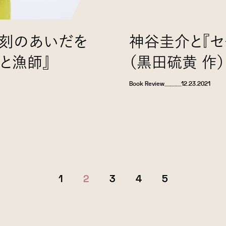
彫刻のあいだを
神谷圭介と『セ
と漁師』
（黒田硫黄 作）
Book Review
＿＿＿
12.23.2021
1
2
3
4
5