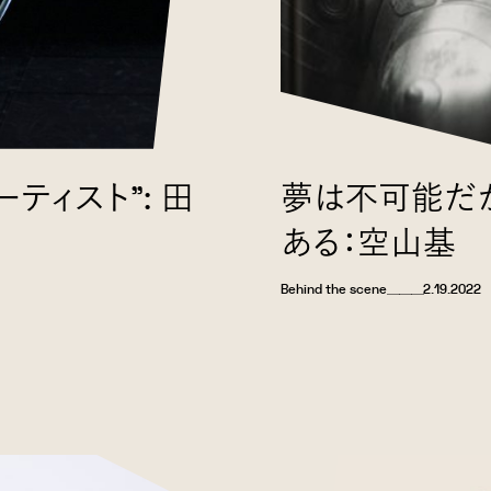
ティスト”: 田
夢は不可能だか
ある：空山基
Behind the scene
＿＿＿
2.19.2022