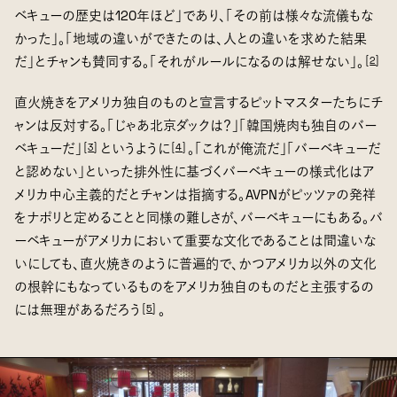
ベキューの歴史は120年ほど」であり、「その前は様々な流儀もな
かった」。「地域の違いができたのは、人との違いを求めた結果
だ」とチャンも賛同する。「それがルールになるのは解せない」。
[
2
]
直火焼きをアメリカ独自のものと宣言するピットマスターたちにチ
ャンは反対する。「じゃあ北京ダックは？」「韓国焼肉も独自のバー
ベキューだ」
というように
。「これが俺流だ」「バーベキューだ
[
3
]
[
4
]
と認めない」といった排外性に基づくバーベキューの様式化はア
メリカ中心主義的だとチャンは指摘する。AVPNがピッツァの発祥
をナポリと定めることと同様の難しさが、バーベキューにもある。バ
ーベキューがアメリカにおいて重要な文化であることは間違いな
いにしても、直火焼きのように普遍的で、かつアメリカ以外の文化
の根幹にもなっているものをアメリカ独自のものだと主張するの
には無理があるだろう
。
[
5
]