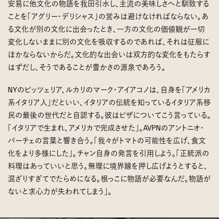
安易に他文化の物語を我田引水し、主流の美味しさへと馴致する
ことを「アグリー・デリシャス」の営みは避けなければならない。あ
る文化が別の文化に出会ったとき、一方の文化の価値観が一切
変化しないままに別の文化を吸収するのであれば、それは征服に
ほかならないからだ。文化的な出会いは双方的な変化をもたらす
はずだし、そうであることが豊かさの源泉であろう。
NYのピッツェリア、ルカリのマーク・アイアコノは、自身を「アメリカ
系イタリア人」だといい、イタリアの伝統を知っているイタリア系移
民の最後の世代だと自認する。彼はピザについてこう言っている。
「イタリアで生まれ、アメリカで完成させた」。AVPNのアントニオ・
パーチェの言葉と響き合う。「我々がトマトの可能性を広げ、食文
化をより多様にした」。チャン自身の発言を引用しよう。「正統派の
料理はあっていいと思う。無理に境界線を押し広げようとすると、
混ざりすぎてでたらめになる。根っこに物語が必要なんだ。物語が
ないと求心力が失われてしまう」。