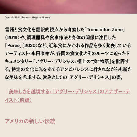
Oceanic Boil (Jackson Heights, Queens)
言語と食文化を翻訳的視点から考察した「Translation Zone」
（2019）や、調理器具や食事作法と身体の関係に注目した
「Purée」（2020）など、近年食にかかわる作品を多く発表している
アーティスト・永田康祐が、各国の食文化とそのルーツに迫ったド
キュメンタリー『アグリー・デリシャス: 極上の”食”物語』を批評す
る。特定の文化に光をあてるアンビバレンスに絆されながらも新た
な美味を希求する、営みとしての「アグリー・デリシャス」の姿。
｜
美味しさを越境する: 「アグリー・デリシャス」のアナザー・テ
イスト（前編）
アメリカの新しい伝統