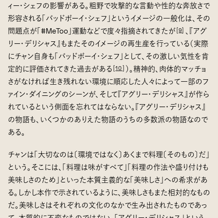
ィー・シェフの影響がある。粗野で攻撃的な言動や性的な奔放さで
形容される「バッドボーイ・シェフ」というイメージの一般化は、その
問題点が「#MeToo」運動などで度々指摘されてきたが
、『アグ
[
9
]
リー・デリシャス』もまたそのイメージの再生産を行っている（実際
にチャン自身も「バッドボーイ・シェフ」として、その激しい気性を肯
定的に評価されてきた過去がある
）。精神的、肉体的マッチョ
[
10
]
さがなければ生き残れない環境に順応した人々によって一部のフ
ァイン・ダイニングのシーンが、そして『アグリー・デリシャス』が作ら
れているという側面を忘れてはならない。『アグリー・デリシャス』
の物語も、いくつかのありえた物語のうちの多数派の物語なので
ある。
チャンは「大切なのは〔環境ではなく〕あくまで料理〔そのもの〕だ」
という。そこには、「料理は味がすべて」「料理の作法や盛り付けも
美味しさのため」といった本質主義的な「美味しさ」への希求があ
る。しかし本作で示されているように、美味しさもまた相対的なもの
だ。美味しさはそれぞれの文化のなかで生み出されたものであっ
て、本質的に不変なものではない。「アグリー・デリシャス」という