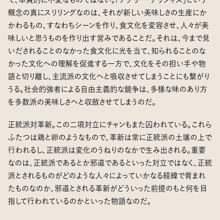
概念の真にスリリングなのは、それが新しい美味しさの生産にか
かわるもの、すなわちシーンを作り、食文化を変容させ、人々が美
味しいと思うものを作り出す営みであることだ。それは、今まで見
いだされることのなかった食文化に光を当て、知られることのな
かった文化への理解を促進する一方で、文化をその担い手や物
語と切り離し、主流派の文化へと吸収させてしまうことにも繋がり
うる。社会的強者による自由主義的な競争は、多様な味のあり方
を多数派の美味しさへと収斂させてしまうのだ。
正統派対革新。この二項対立にチャンもまた囚われている。これら
ふたつは鶏と卵のようなもので、革新は常に正統派の土壌の上で
行われるし、正統派は変化のうねりのなかで生み出される。重要
なのは、正統派であるとか邪道であるといった対立ではなく、正統
派とされるものがどのような人々によっていかなる経緯で育まれ
たものなのか、邪道とされる革新がどういった前提のもと何を目
指して行われているのかといった物語なのだ。