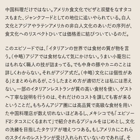
中国料理だけではない。アメリカ食文化でピザと双璧をなすタコ
スもまた、ジャンクフードとしての地位に追いやられている。白人
文化とアジアやラテンアメリカの非白人文化のあいだの序列が、
食文化へのリスペクトひいては価格差に結びついているのだ。
このエピソードでは、「イタリアンの世界では食材の質が物を言
う。（中略）アジアでは食材なんて気にかけない。うまい小籠包に
はもれなく職人の技が詰まってる。でも中身の豚やカニのことは
詳しくわからない。それがアジア式だ。（中略）文化には個性があ
る」とまとめられるが、こうしたまとめ方が適切だとは私には思え
ない。一部のイタリアンレストランが質の高い食材を使い、ゲスト
へ丁寧な説明を行うのは、それだけのコストを課しても客が来る
ということだ。もちろんアジア圏には高品質で高級な食材を用い
た中国料理店が数え切れないほどあるし、メキシコでも「エピソー
ド2：タコスにくるまれて」で紹介されるプジョルをはじめとし、文化
の洗練を目指したタケリアが増えつつある。もしアメリカにこれら
のスタイルのレストランが受け入れられていないのであれば、そ