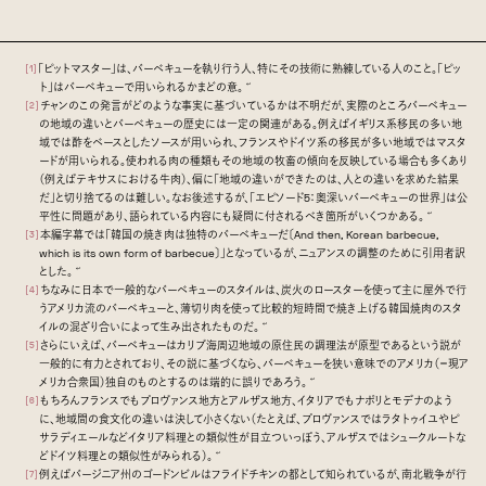
「ピットマスター」は、バーベキューを執り行う人、特にその技術に熟練している人のこと。「ピッ
[1]
ト」はバーベキューで用いられるかまどの意。
↩
チャンのこの発言がどのような事実に基づいているかは不明だが、実際のところバーベキュー
[2]
の地域の違いとバーベキューの歴史には一定の関連がある。例えばイギリス系移民の多い地
域では酢をベースとしたソースが用いられ、フランスやドイツ系の移民が多い地域ではマスタ
ードが用いられる。使われる肉の種類もその地域の牧畜の傾向を反映している場合も多くあり
（例えばテキサスにおける牛肉）、偏に「地域の違いができたのは、人との違いを求めた結果
だ」と切り捨てるのは難しい。なお後述するが、「エピソード5：奥深いバーベキューの世界」は公
平性に問題があり、語られている内容にも疑問に付されるべき箇所がいくつかある。
↩
本編字幕では「韓国の焼き肉は独特のバーベキューだ〔And then, Korean barbecue,
[3]
which is its own form of barbecue〕」となっているが、ニュアンスの調整のために引用者訳
とした。
↩
ちなみに日本で一般的なバーベキューのスタイルは、炭火のロースターを使って主に屋外で行
[4]
うアメリカ流のバーベキューと、薄切り肉を使って比較的短時間で焼き上げる韓国焼肉のスタ
イルの混ざり合いによって生み出されたものだ。
↩
さらにいえば、バーベキューはカリブ海周辺地域の原住民の調理法が原型であるという説が
[5]
一般的に有力とされており、その説に基づくなら、バーベキューを狭い意味でのアメリカ（＝現ア
メリカ合衆国）独自のものとするのは端的に誤りであろう。
↩
もちろんフランスでもプロヴァンス地方とアルザス地方、イタリアでもナポリとモデナのよう
[6]
に、地域間の食文化の違いは決して小さくない（たとえば、プロヴァンスではラタトゥイユやピ
サラディエールなどイタリア料理との類似性が目立ついっぽう、アルザスではシュークルートな
どドイツ料理との類似性がみられる）。
↩
例えばバージニア州のゴードンビルはフライドチキンの都として知られているが、南北戦争が行
[7]