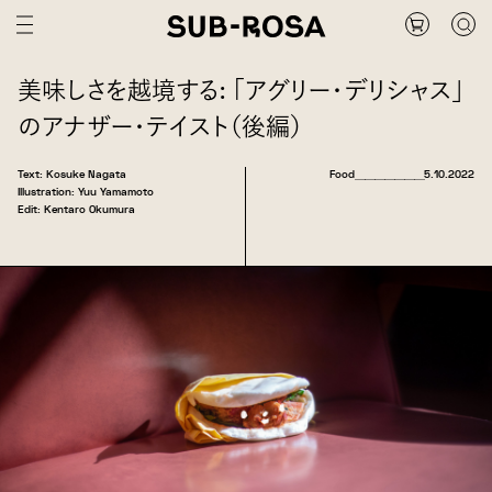
美味しさを越境する: 「アグリー・デリシャス」
のアナザー・テイスト（後編）
Text: Kosuke Nagata
Food
＿＿＿＿＿＿＿
5.10.2022
Illustration: Yuu Yamamoto
Edit: Kentaro Okumura