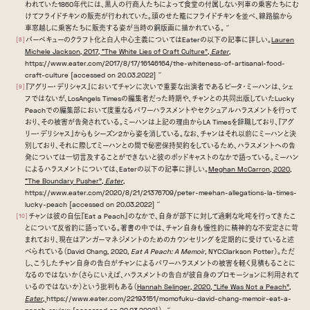
われていた1860年代には、黒人の行商人たちによって食堂の付属しない列車の乗客たちにむ
けてフライドチキンの販売が行われていた。頭のせた籠にフライドチキンを並べ、線路脇から
車窓越しに乗客たちに販売する姿が当時の銅版画に描かれている。
↩
バーベキューのクラフト化と白人中心主義についてはEaterの以下の記事に詳しい。
Lauren
[8]
Michele Jackson, 2017, “The White Lies of Craft Culture”,
Eater
,
https://www.eater.com/2017/8/17/16146164/the-whiteness-of-artisanal-food-
craft-culture [accessed on 20.03.2022]
↩
『アグリー・デリシャス』においてチャンに次いで重要な出演者であるピータ・ミーハンは、シェ
[9]
フではないが、LosAngels Timesの編集者だった時期や、チャンとの共同出版していたLucky
Peachでの編集部において度重なるパワーハラスメントやセクシュアルハラスメントを行って
おり、その被害が告発されている。ミーハンは上記の理由からLA Timesを辞職しており、『アグ
リー・デリシャス』からもシーズン2から姿を消している。なお、チャンはそれ以前にミーハンと決
別しており、それに際してミーハンとの間で秘密保持契約をしているため、ハラスメントへの告
発については一切言及することができないと彼のポッドキャストのなかで語っている。ミーハン
によるハラスメントについては、Eaterの以下の記事に詳しい。
Meghan McCarron, 2020,
“The Boundary Pusher”,
Eater
,
https://www.eater.com/2020/8/21/21376709/peter-meehan-allegations-la-times-
lucky-peach [accessed on 20.03.2022]
↩
チャンは彼の自伝『Eat a Peach』のなかで、自身が部下に対して過剰な叱咤を行ってきたこ
[10]
とについて反省的に語っている。著書の中では、チャン自身も慢性的に精神的な不安定さに苛
まれており、現在はアンガーマネジメントのためのカウンセリングを定期的に受けていると述
べられている（David Chang, 2020,
Eat A Peach: A Memoir
, NYC:Clarkson Potter）。ただ
し、こうしたチャン自身の告白がチャンによるパワーハラスメントの被害を軽く見積もることに
なるのではないか（さらにいえば、ハラスメントの告白が彼自身のプロモーションに利用されて
いるのではないか）という批判もある（
Hannah Selinger, 2020, “Life Was Not a Peach”,
Eater
,
https://www.eater.com/22193151/momofuku-david-chang-memoir-eat-a-
↩