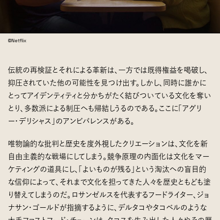
©Netflix
伝統の再検証とそれによる革新は、一方では既得権益を喝破し、
抑圧されていた他の可能性を見つけ出す。しかし、同時に誰かに
とってアイデンティティと分かちがたく結びついている文化を奪い
とり、多数派による制圧へも帰結しうるのである。ここに「アグリ
ー・デリシャス」のアンビバレンスがある。
唯物論的な批判と歴史を度外視したクリエーションは、文化を新
自由主義的な戦場にしてしまう。競争原理の内面化は文化をマー
ケティングの道具にし、「よいものが残る」という淘汰への盲目的
な信仰によって、それまで文化を担ってきた人々を歴史ともども塗
り替えてしまうのだ。ロサンゼルスを代表するフードライター、ジョ
ナサン・ゴールドが指摘するように、デルタコやタコベルのような