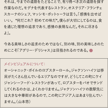
それは、今までの道筋をたどることで、有り得べき次の道筋を探す
作業なのだ。モデナを代表するレストラン、オステリア・フランチェ
スカーナのシェフ、マッシモ・ボットゥーラは言う。「感情を出せば
いい。 “何だこれ？ 初めての味だ”。僕らが大切にしてるのは、食
を通じた理想の追求であり、感情の表現なんだ。それに尽きる
よ」。
今ある美味しさの追求のためではなく、別の味、別の美味しさのた
めにこそ「アグリー・デリシャス」は目指されるのである。
メインビジュアルについて：
オーシャニック・ボイルのロブスターロール。ジャクソンハイツは移
民がたくさん住んでいるエリアなのですが、どうしてこの町にケイ
ジャンシーフード・レストランがあって、ロブスターをバオでサンド
してくれるのかは、よくわかりません。ジャクソンハイツの数駅先に
は大きな中華街があるので、この町にアジア人はあまり住んでい
ません。（山本悠）