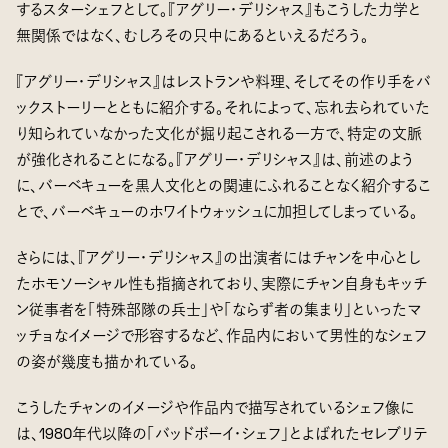
するスターシェフとして。『アグリー・デリシャス』もこうした力学と
無関係ではなく、むしろその只中にあるといえるだろう。
『アグリー・デリシャス』はレストランや料理、そしてその作り手をバ
ックストーリーとともに紹介する。それによって、忘れ去られていた
り知られていなかった文化が掘り起こされる一方で、特定の文脈
が強化されることになる。『アグリー・デリシャス』は、前述のよう
に、バーベキューを黒人文化との関連にふれることなく紹介するこ
とで、バーベキューのホワイトウォッシュに加担してしまっている。
さらには、『アグリー・デリシャス』の出演者にはチャンを中心とし
たホモソーシャル性も指摘されており、実際にチャン自身もキッチ
ン従事者を「特殊部隊の兵士」や「ならず者の集まり」といったマ
ッチョなイメージで形容するなど、作品内において男性的なシェフ
の姿が幾度も描かれている。
こうしたチャンのイメージや作品内で描写されているシェフ像に
は、1980年代以降の「バッドボーイ・シェフ」とよばれたセレブリテ