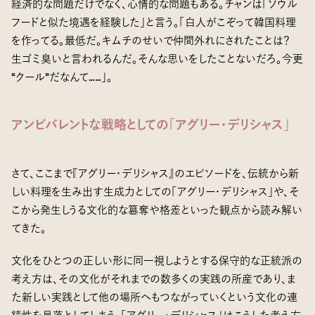
経済的な問題だけでなく、心情的な問題もある。チャンは「ソウル
フードと似た境遇を経験した」と言う。「白人がこぞって韓国料理
を作ってる。最低だ。キムチのせいで仲間外れにされたことは？
生ゴミ臭いと言われるんだ。そんな思いをしたことないだろ。今更
“クール”だなんて……」。
アンビバレントな戦略としての「アグリー・デリシャス」
さて、ここまで『アグリー・デリシャス』のエピソードを、伝統から新
しい料理を生み出す生成力としての「アグリー・デリシャス」や、そ
こから発生しうる文化的な簒奪や格差といった観点から読み解い
てきた。
文化をひとつの正しい形に同一視しようとする保守的な正統派の
考え方は、その文化がそれまでの数多くの実践の所産であり、ま
た新しい実践として他の場所へもつながっていくという文化の連