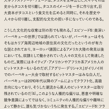
大手ファストフード・チェーンは、タコスを生み出した人々やその歴
史からタコスを切り離し、タコスのイメージを一手に作り出す。巨
大資本がタコスという食文化を広めると同時に、それを歴史や
人々から切り離し、支配的な文化の担い手になっていくのである。
こうした文化的な収奪は別の形でも現れる。「エピソード5：奥深い
バーベキューの世界」では語られていないが、バーベキューはそも
そもはカリブ海周辺地域の原住民の文化だったというのが有力
な説とされており、ヨーロッパ諸国によるアメリカ大陸の発見以後
においても、奴隷として働かされていた人々の文化として発達した
ものだ。実際にはネイティブ・アメリカンやアフリカ系アメリカ人の
ピットマスターもいるのだが、『アグリー・デリシャス』がイリノイ州
でのバーベキュー大会で取材するピットマスターはみな白人だ。
バーベキューは2010年代以降のブームによってクラフト化、高級
志向になっており、そうした潮流から黒人のピットマスターは取り
残されているのだ
。このような人種的な偏りは、悪意や明確な
[
8
]
競争意識によってではなく、コミュニティの人種的な偏りや趣味に
よって静かに、誰も気づかないうちに発生する。「エピソード6：フラ