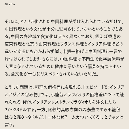
©Netflix
それは、アメリカ化された中国料理が受け入れられているだけで、
中国料理という文化が十分に理解されていないということでもあ
る。中国の各地域で食文化は大きく異なっており、例えば香港の
広東料理と北京の山東料理はフランス料理とイタリア料理ほどの
違いがあるにもかかわらず
、十把一絡げに中国料理と一言で
[
6
]
片付けられてしまう。さらには、中国料理は不衛生で化学調味料が
大量に使われているために健康に悪いという偏見を持つ人もい
る。食文化が十分にリスペクトされていないためだ。
こうした問題は、料理の価格差にも現れる。「エピソード8：イタリア
とアジアの包み物」では、小籠包とラヴィオリの価格差について触
れられる。NYのイタリアンレストランでラヴィオリを注文したら
27〜28ドルする。一方、比較的高級志向の鼎泰豊ですら小籠包
はひと籠8〜9ドルだ。「一体なぜ？ ムカついてくる」、とチャンは
言う。