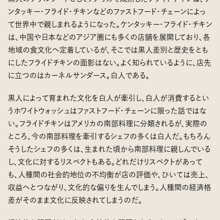
ンタッキー・フライド・チキンなどのファストフード・チェーンによっ
て世界中で親しまれるようになった。ケンタッキー・フライド・チキン
は、中国や日本などのアジア圏にも多くの店舗を展開しており、各
地域の食文化へ定着しているが、そこでは黒人差別と歴史をとも
にしたフライドチキンの面影はない。よく知られているように、店先
に立つのはカーネルサンダース。白人である。
黒人によって育まれた文化を白人が牽引し、白人が消費するとい
うホワイトウォッシュはファストフード・チェーンに限った話ではな
い。フライドチキンはアメリカの南部料理に分類されるが、実際の
ところ、今の南部料理を牽引するシェフの多くは白人だ。もちろん
そうしたシェフの多くは、生まれた頃から南部料理に親しんでいる
し、文化に対するリスペクトもある。どれだけリスペクトがあって
も、人種間の社会的地位の不均衡が店の評価や、ひいては売上、
収益へとつながり、文化的な偏りを生んでしまう。人種間の経済格
差がそのまま文化に反映されてしまうのだ。