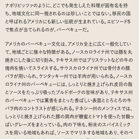
ナポリピッツァのように、どこでも発生しえた料理が固有名を持
ち、地域文化に同一視されるのは珍しいことではない。移民の国
と呼ばれるアメリカにも新しい伝統が生まれている。エピソード5
で焦点が当てられるのが、バーベキューだ。
アメリカのバーベキュー文化は、アメリカ全土に広く一般化してい
て、地域ごとに様々な特徴がある。ノースカロライナ州では豚を丸
焼きにした後に切り刻み、テキサス州ではブリスケットなどの牛の
塊肉を焼いてスライスする。サウスカロライナ州では骨付きの豚
バラが用いられ、ケンタッキー州では羊肉が用いられる。ノースカ
ロライナ州のバーベキューには、しっとりと焼き上げられ皮目の脂
とソースをたっぷり吸ったプルドポークの旨味があり、テキサス州
のバーベキューでは薫香をまとった香ばしい表面ととろとろの牛
バラ肉のコントラストが感じられる。テネシー州のメンフィスでは、
しっとりと焼き上げられた豚の肩肉が糖蜜とトマトを使った甘酸っ
ぱいグレーズをまとっている。肉の下味も、粉末のスパイスミック
スを用いる地域もあれば、ソースでマリネする地域もあり、そのベ