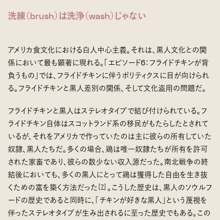
洗練（brush）は洗浄（wash）じゃない
アメリカ食文化における白人中心主義。それは、黒人文化との関
係において最も顕著に現れる。「エピソード6：フライドチキンが背
負うもの」では、フライドチキンに伴うポリティクスに目が向けられ
る。フライドチキンと黒人差別の関係、そして文化盗用の問題だ。
フライドチキンと黒人はステレオタイプで結び付けられている。フ
ライドチキン自体はスコットランド系の移民がもたらしたとされて
いるが、それをアメリカで作っていたのは主に彼らの所有していた
奴隷、黒人たちだ。多くの場合、鶏は唯一奴隷たちが所有を許可
された家畜であり、彼らの数少ない収入源だった。南北戦争の終
結後においても、多くの黒人にとって鶏は獲得した自由を生き抜
くための富を築く方法だった
。こうした歴史は、黒人のソウルフ
[
7
]
ードの歴史であると同時に、「チキンが好きな黒人」という蔑視を
伴ったステレオタイプが生み出されるに至った歴史でもある。この