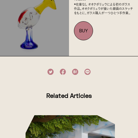
*在庫なし オオクボリュウによる初のガラス
作品。オオクボリュウが描いた線画のスケッチ
をもとに、ガラス職人が一つひとつ手作業で
立体化。中空の竿の先に熱したガラスをつ
け、息を吹き込んでふくらませながら成形す
る「宙吹き」という手法で形作られた作品は、
BUY
色の入り具...
Related Articles