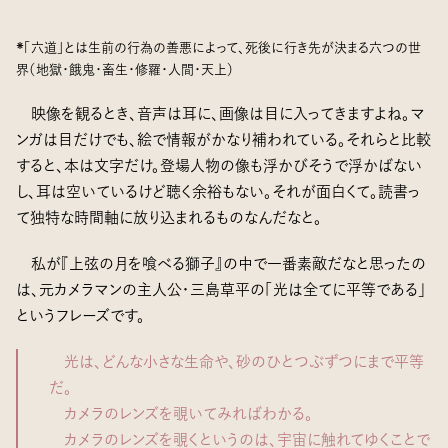
*「六道」とは生前の行為の善悪によって、死後に行き先が決まる六つの世
界（地獄・餓鬼・畜生・修羅・人間・天上）
映像を観るとき、音声は耳に、画像は目に入ってきますよね。マ
ンガは目だけでも、絵で情報がかなり補われている。それらと比較
すると、本は文字だけ。登場人物の像も浮かびそうで浮かばない
し、耳は空いているけど聴く余裕もない。それが面白くて。読書っ
て独特な時間軸に放り込まれるものなんだなと。
私が『上弦の月を喰べる獅子』の中で一番素敵だなと思ったの
は、元カメラマンの主人公・三島草平の「光は全てに平等である」
というフレーズです。
光は、どんな小さな生命や、砂のひとつぶずつにまで平等
だ。
カメラのレンズを覗いてみればわかる。
カメラのレンズを覗くというのは、宇宙に触れてゆくことで