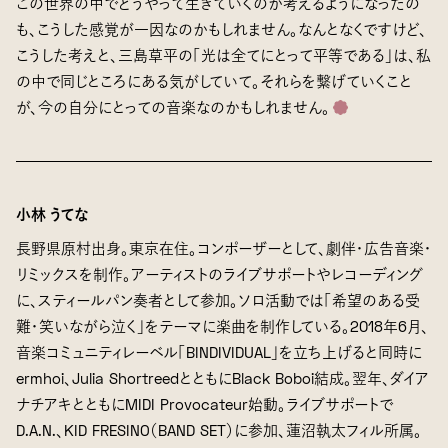
この世界の中でどうやって生きていくのか考えるようになったの
も、こうした感覚が一因なのかもしれません。なんとなくですけど、
こうした考えと、三島草平の「光は全てにとって平等である」は、私
の中で同じところにある気がしていて。それらを繋げていくこと
が、今の自分にとっての音楽なのかもしれません。
小林 うてな
長野県原村出身。東京在住。コンポーザーとして、劇伴・広告音楽・
リミックスを制作。アーティストのライブサポートやレコーディング
に、スティールパン奏者として参加。ソロ活動では「希望のある受
難・笑いながら泣く」をテーマに楽曲を制作している。2018年6月、
音楽コミュニティレーベル「BINDIVIDUAL」を立ち上げると同時に
ermhoi、Julia ShortreedとともにBlack Boboi結成。翌年、ダイア
ナチアキとともにMIDI Provocateur始動。ライブサポートで
D.A.N.、KID FRESINO（BAND SET）に参加、蓮沼執太フィル所属。