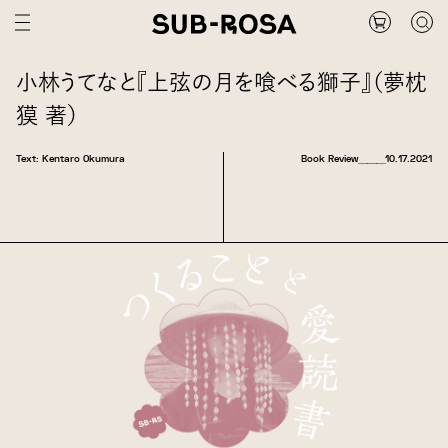
小林うてなと『上弦の月を喰べる獅子』（夢枕
獏 著）
Text: Kentaro Okumura
Book Review
＿＿＿
10.17.2021