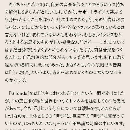
もうちょっと若い頃は、自分の音楽を作ることでそういう気持ち
を解消してきたんだと思います。だから、サポートライブの楽屋で
も、狂ったように曲を作ったりして生きてきた。今、その行為は必要
じゃないです。だからといって精神的なバランスが取れているとは
言えないけど、取れていないとも思わない。むしろ、バランスをと
ろうとする意思そのものが無い感覚なんだけど──これについて
はまだ自分でもうまくまとめられないな。たぶん、前は音楽をつく
ることに、自己救済的な部分があったんだと思います。制作に取り
組んでいる時間に救いがあった。少なくとも、今の段階での音楽
は「自己救済」というより、考えを深めていくものになりつつある
のかなって。
『6 roads』では「他者に救われる自分」という一面がありました
が、この筋書きが私と世界をつなぐトンネルを拡張してくれた感覚
があって。今も「己」という存在については曖昧です。どこからが
「己」なのか。主体としての “自分”と、意識下の “自分”は繋がって
いるのか、はっきりとしない。そういう不思議な時間の中にいます。