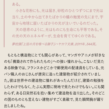
ある。
小さな花粉にも、光は届き、砂粒のひとつずつにまで光は
当り、土の中から出てきたばかりの蟻の触覚の先にまで、宇
宙から地球に届いたばかりの光が注いでいるのだった。
天の慈悲のように、光はものにも生命にも平等である。そ
の光の天のエネルギーが、生命を育ててゆくのである。
夢枕獏『上弦の月を喰べる獅子』ハヤカワ文庫、2011年、344頁。
もともと構造物にとても関心があって、マンガやアニメが好きな
のも「構築されて作られたもの」への強い憧れから。こないだ見た
ある映像では、フランスかどこかで郵便局の配達員をしている、元
パン職人のおじさんが唐突に造った建築物が紹介されていまし
た。彼は世界中の建造物に憧れがあったんだけど、建築の勉強を
したわけでもなく、たぶん実際に現地で見たわけでもない。にも関
わらず、ある日突然石を拾い集めて建造物を造り出した。そのどこ
の国のものとも言えない建物がすごく素敵で、見た瞬間胸が躍り
出しましたね。