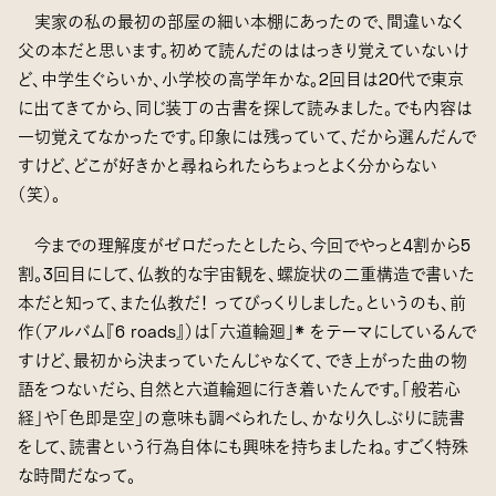
実家の私の最初の部屋の細い本棚にあったので、間違いなく
父の本だと思います。初めて読んだのははっきり覚えていないけ
ど、中学生ぐらいか、小学校の高学年かな。2回目は20代で東京
に出てきてから、同じ装丁の古書を探して読みました。でも内容は
一切覚えてなかったです。印象には残っていて、だから選んだんで
すけど、どこが好きかと尋ねられたらちょっとよく分からない
（笑）。
今までの理解度がゼロだったとしたら、今回でやっと4割から5
割。3回目にして、仏教的な宇宙観を、螺旋状の二重構造で書いた
本だと知って、また仏教だ！ ってびっくりしました。というのも、前
作（アルバム『6 roads』）は「六道輪廻」* をテーマにしているんで
すけど、最初から決まっていたんじゃなくて、でき上がった曲の物
語をつないだら、自然と六道輪廻に行き着いたんです。「般若心
経」や「色即是空」の意味も調べられたし、かなり久しぶりに読書
をして、読書という行為自体にも興味を持ちましたね。すごく特殊
な時間だなって。