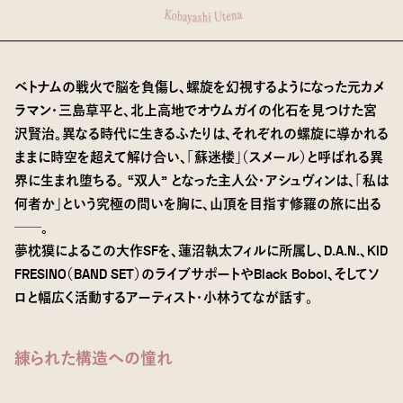
ベトナムの戦火で脳を負傷し、螺旋を幻視するようになった元カメ
ラマン・三島草平と、北上高地でオウムガイの化石を見つけた宮
沢賢治。異なる時代に生きるふたりは、それぞれの螺旋に導かれる
ままに時空を超えて解け合い、「蘇迷楼」（スメール）と呼ばれる異
界に生まれ堕ちる。 “双人” となった主人公・アシュヴィンは、「私は
何者か」という究極の問いを胸に、山頂を目指す修羅の旅に出る
──。
夢枕獏によるこの大作SFを、蓮沼執太フィルに所属し、D.A.N.、KID
FRESINO（BAND SET）のライブサポートやBlack Boboi、そしてソ
ロと幅広く活動するアーティスト・小林うてなが話す
。
練られた
構造への憧れ